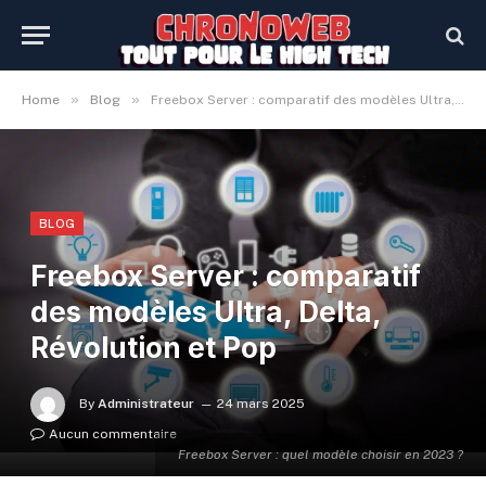
»
»
Home
Blog
Freebox Server : comparatif des modèles Ultra, Delta, Révolution et Pop
BLOG
Freebox Server : comparatif
des modèles Ultra, Delta,
Révolution et Pop
By
Administrateur
24 mars 2025
Aucun commentaire
Freebox Server : quel modèle choisir en 2023 ?