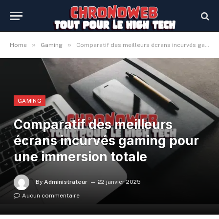
»
»
Home
Gaming
Comparatif des meilleurs écrans incurvés gaming pour une immersion totale
GAMING
Comparatif des meilleurs
écrans incurvés gaming pour
une immersion totale
By
Administrateur
22 janvier 2025
Aucun commentaire